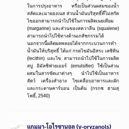
ในการปรุงอาหาร หรือเป็นส่วนผสมของน้ำ
สลัดและมายองเนส ส่วนน้ำมันบริสุทธิ์ที่ไม่สกัด
ไขออกสามารถนำไปใช้ในการผลิตเนยเทียม
(margarine) และส่วนของสควาลีน (squalene)
สามารถนำไปใช้ทางด้านเภสัชกรรมได้
นอกจากนี้ผลิตผลพลอยได้จากกระบวนการทำ
น้ำมันให้บริสุทธิ์ ได้แก่ กรดไขมันอิสระ เลซิทิน
(lecithin) และไข สามารถนำไปใช้ในการผลิต
สบู่ อิมัลซิฟายเออร์ (emulsifier) ใช้เป็นส่วน
ผสมในสารขัดเงาต่างๆ นำไปใช้เป็นอาหาร
สัตว์ เครื่องสำอาง ไขเคลือบอาหารและผัก
และกระดาษคาร์บอน เป็นต้น (กรกช ฮามสุ
โพธิ์, 2540)
แกมมา-โอไรซานอล (γ-oryzanols)