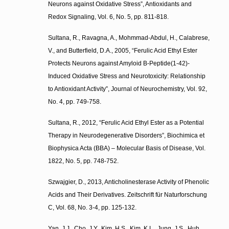
Neurons against Oxidative Stress”, Antioxidants and
Redox Signaling, Vol. 6, No. 5, pp. 811-818.
Sultana, R., Ravagna, A., Mohmmad-Abdul, H., Calabrese,
V., and Butterfield, D.A., 2005, “Ferulic Acid Ethyl Ester
Protects Neurons against Amyloid Β-Peptide(1-42)-
Induced Oxidative Stress and Neurotoxicity: Relationship
to Antioxidant Activity”, Journal of Neurochemistry, Vol. 92,
No. 4, pp. 749-758.
Sultana, R., 2012, “Ferulic Acid Ethyl Ester as a Potential
Therapy in Neurodegenerative Disorders”, Biochimica et
Biophysica Acta (BBA) – Molecular Basis of Disease, Vol.
1822, No. 5, pp. 748-752.
Szwajgier, D., 2013, Anticholinesterase Activity of Phenolic
Acids and Their Derivatives. Zeitschrift für Naturforschung
C, Vol. 68, No. 3-4, pp. 125-132.
Yan, J.J., Cho, J.Y., Kim, H.S., Kim, K.L., Jung, J.S., Huh,