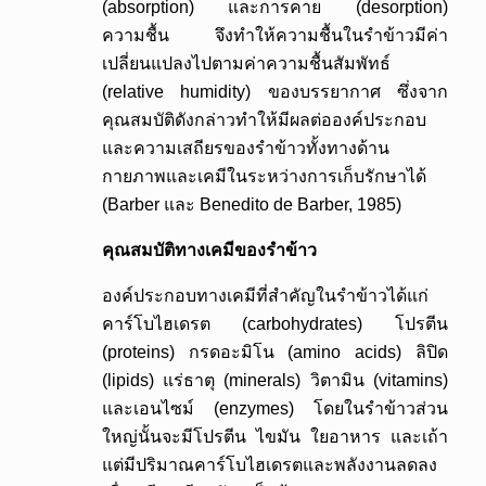
(absorption) และการคาย (desorption)
ความชื้น จึงทำให้ความชื้นในรำข้าวมีค่า
เปลี่ยนแปลงไปตามค่าความชื้นสัมพัทธ์
(relative humidity) ของบรรยากาศ ซึ่งจาก
คุณสมบัติดังกล่าวทำให้มีผลต่อองค์ประกอบ
และความเสถียรของรำข้าวทั้งทางด้าน
กายภาพและเคมีในระหว่างการเก็บรักษาได้
(Barber และ Benedito de Barber, 1985)
คุณสมบัติทางเคมีของรำข้าว
องค์ประกอบทางเคมีที่สำคัญในรำข้าวได้แก่
คาร์โบไฮเดรต (carbohydrates) โปรตีน
(proteins) กรดอะมิโน (amino acids) ลิปิด
(lipids) แร่ธาตุ (minerals) วิตามิน (vitamins)
และเอนไซม์ (enzymes) โดยในรำข้าวส่วน
ใหญ่นั้นจะมีโปรตีน ไขมัน ใยอาหาร และเถ้า
แต่มีปริมาณคาร์โบไฮเดรตและพลังงานลดลง