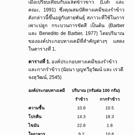
เมื่อเปรียบเทียบกับเมล็ดข้าวขาว (Luh และ
คณะ, 1991) ซึ่งคุณสมบัติทางเคมีของรำข้าว
ดังกล่าวนี้ขึ้นอยู่กับสายพันธุ์ สภาวะที่ใช้ในการ
เพาะปลูก กระบวนการขัดสี เป็นต้น (Barber
และ Benedito de Barber, 1977) โดยปริมาณ
ขององค์ประกอบทางเคมีที่สำคัญต่างๆ แสดง
ในตารางที่ 1.
ตารางที่ 1
.
องค์ประกอบทางเคมีของรำข้าว
และกากรำข้าว (นัยนา บุญทวียุวัฒน์ และ เรวดี
จงสุวัฒน์, 2545)
องค์ประกอบทางเคมี
ปริมาณ (กรัมต่อ
100 กรัม)
รำข้าว
กากรำข้าว
ความชื้น
10.8
10.5
โปรตีน
14.3
18.3
ไขมัน
22.8
1.8
ใยอาหาร
9.2
10.8