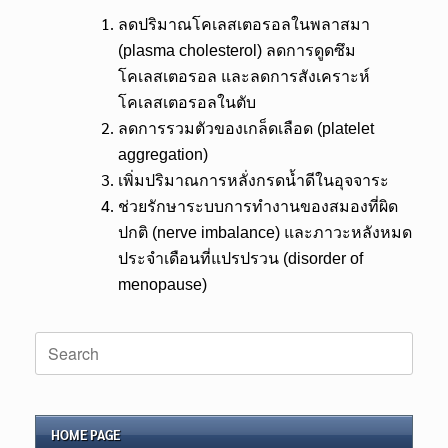
ลดปริมาณโคเลสเตอรอลในพลาสมา
(plasma cholesterol) ลดการดูดซึม
โคเลสเตอรอล และลดการสังเคราะห์
โคเลสเตอรอลในตับ
ลดการรวมตัวของเกล็ดเลือด (platelet
aggregation)
เพิ่มปริมาณการหลั่งกรดน้ำดีในอุจจาระ
ช่วยรักษาระบบการทำงานของสมองที่ผิด
ปกติ (nerve imbalance) และภาวะหลังหมด
ประจำเดือนที่แปรปรวน (disorder of
menopause)
Search
for:
HOME PAGE