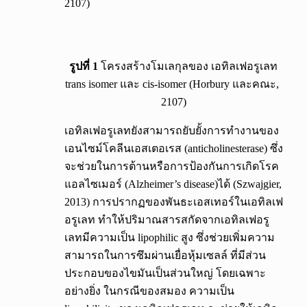
2107)
รูปที่ 1
โครงสร้างโมเลกุลของ เอทิลเฟอรูเลท
trans isomer และ cis-isomer (Horbury และคณะ,
2107)
เอทิลเฟอรูเลทยังสามารถยับยั้งการทำงานของ
เอนไซม์โคลีนเอสเตอเรส (anticholinesterase) ซึ่ง
จะช่วยในการต้านหรือการป้องกันการเกิดโรค
แอลไซเมอร์ (Alzheimer’s disease)ได้ (Szwajgier,
2013) การปรากฏของพันธะเอสเทอร์ในเอทิลเฟ
อรูเลท ทำให้ปริมาณสารสกัดจากเอทิลเฟอรู
เลทมีความเป็น lipophilic สูง ซึ่งช่วยเพิ่มความ
สามารถในการซึมผ่านเยื่อหุ้มเซลล์ ที่มีส่วน
ประกอบของไขมันเป็นส่วนใหญ่ โดยเฉพาะ
อย่างยิ่ง ในกรณีของสมอง ความเป็น