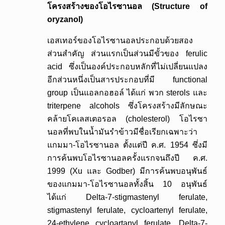
โครงสร้างของโอไรซานอล (Structure of
oryzanol)
เอสเทอร์ของโอไรซานอลประกอบด้วยสอง
ส่วนสำคัญ ส่วนแรกเป็นส่วนมีขั้วของ ferulic
acid ซึ่งเป็นองค์ประกอบหลักที่ไม่เปลี่ยนแปลง
อีกส่วนหนึ่งเป็นสารประกอบที่มี functional
group เป็นแอลกอฮอล์ ได้แก่ พวก sterols และ
triterpene alcohols ซึ่งโครงสร้างมีลักษณะ
คล้ายโคเลสเตอรอล (cholesterol)
โอไรซา
นอลที่พบในน้ำมันรำข้าวมีชื่อเรียกเฉพาะว่า
แกมมา-โอไรซานอล ตั้งแต่ปี ค.ศ. 1954 ซึ่งมี
การค้นพบ
โอไรซานอลครั้งแรกจนถึงปี ค.ศ.
1999 (Xu และ Godber) มีการค้นพบอนุพันธ์
ของแกมมา-โอไรซานอลทั้งสิ้น 10 อนุพันธ์
ได้แก่ Delta-7-stigmastenyl ferulate,
stigmastenyl ferulate, cycloartenyl ferulate,
24-ethylene cycloartanyl ferulate, Delta-7-