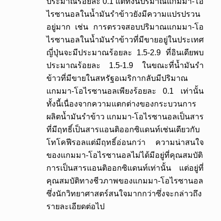
ประมาณร้อยละ 0.1 แต่ทั้งนี้ปริมาณแกมมา-โอ
ไรซานอลในน้ำมันรำข้าวยังมีความแปรปรวน
อยู่มาก เช่น การตรวจสอบปริมาณแกมมา-
โอ
ไรซานอลในน้ำมันรำข้าวที่มีขายอยู่ในประเทศ
ญี่ปุ่นจะมีประมาณร้อยละ 1.5-2.9 ที่อินเดียพบ
ประมาณร้อยละ 1.5-1.9 ในขณะที่น้ำมันรำ
ข้าวที่มีขายในสหรัฐอเมริกากลับมีปริมาณ
แกมมา-โอไรซานอลเพียงร้อยละ 0.1 เท่านั้น
ทั้งนี้เนื่องจากความแตกต่างของกระบวนการ
ผลิตน้ำมันรำข้าว แกมมา-โอไรซานอลเป็นสาร
ที่มีฤทธิ์เป็นสารแอนติออกซิแดนท์เช่นเดียวกับ
โทโคฟีรอลแต่มีฤทธิ์อ่อนกว่า ความน่าสนใจ
ของแกมมา-โอไรซานอลไม่ได้มีอยู่ที่คุณสมบัติ
การเป็นสารแอนติออกซิแดนท์เท่านั้น แต่อยู่ที่
คุณสมบัติทางชีวภาพของแกมมา-โอไรซานอล
ซึ่งนักวิทยาศาสตร์สนใจมากกว่าซึ่งจะกล่าวถึง
รายละเอียดต่อไป