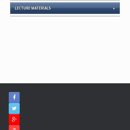
LECTURE MATERIALS