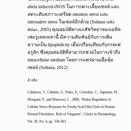
abeta induced-iNOS ในการเพาะเลี้ยงเซลล์ และ
ลดระดับสภาวะเครียด nitration stress และ
nitrosative stress ในเซลล์อีกด้วย (Sultana และ
คณะ, 2005) คุณสมบัติทางเภสัชวิทยาของเอทิล
เฟอรูเลทเหล่านี้ มีความสัมพันธ์กับการเพิ่ม
ความเป็น lipophilicity เมื่อเปรียบเทียบกับกรดเฟ
อรูลิก ซึ่งคุณสมบัติที่สามารถช่วยในการเข้าถึง
intracellular medium โดยการแพร่ผ่านเยื่อหุ้ม
เซลล์ (Sultana, 2012)
อ้างอิง:
Calabrese, V., Calafato, S., Puleo, E., Cornelius, C., Sapienza, M.,
Morganti, P., and Mancuso, C., 2008, “Redox Regulation of
Cellular Stress Response by Ferulic Acid Ethyl Ester in Human
Dermal Fibroblasts: Role of Vitagenes”, Clinics in Dermatology,
Vol. 26, No. 4, pp. 358-363.