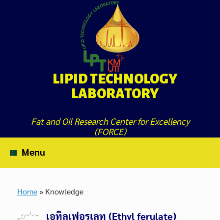
Skip
to
content
LIPID TECHNOLOGY
LABORATORY
Fat and Oil Research Center for Excellency
(FORCE)
Menu
Home
»
Knowledge
เอทิลเฟอรูเลท (Ethyl ferulate)